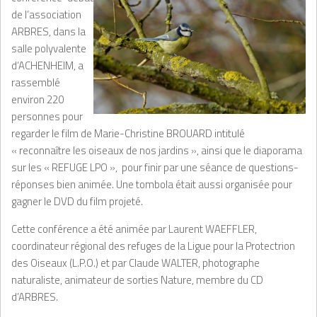
de l’association
ARBRES, dans la
salle polyvalente
d’ACHENHEIM, a
rassemblé
environ 220
personnes pour
regarder le film de Marie-Christine BROUARD intitulé
« reconnaître les oiseaux de nos jardins », ainsi que le diaporama
sur les « REFUGE LPO », pour finir par une séance de questions-
réponses bien animée. Une tombola était aussi organisée pour
gagner le DVD du film projeté.
Cette conférence a été animée par Laurent WAEFFLER,
coordinateur régional des refuges de la Ligue pour la Protectrion
des Oiseaux (L.P.O.) et par Claude WALTER, photographe
naturaliste, animateur de sorties Nature, membre du CD
d’ARBRES.