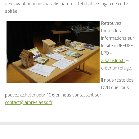
« En avant pour nos paradis nature » tel était le slogan de cette
soirée.
Retrouvez
toutes les
informations sur
le site « REFUGE
LPO » –
alsace.lpo.fr
–
créer un refuge.
Il nous reste des
DVD que vous
pouvez acheter pour 10 € en nous contactant sur
contact@arbres.asso.fr