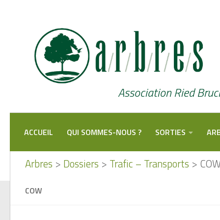
Skip to content
Association Ried Bruc
ACCUEIL
QUI SOMMES-NOUS ?
SORTIES
ARB
Arbres
>
Dossiers
>
Trafic – Transports
>
CO
COW