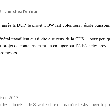
 cherchez l’erreur !
après la DUP, le projet COW fait volontiers l’école buisso
énéral travaillent aussi vite que ceux de la CUS… pour peu qu
it projet de contournement ; à en juger par l’échéancier prévi
s promesses…
cé en 2013.
les officiels et le 8 septembre de manière festive avec le pub