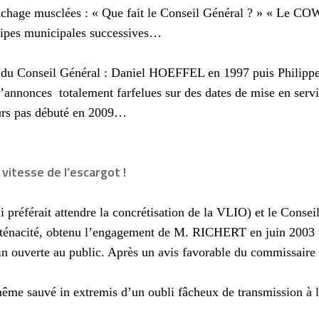
ffichage musclées : « Que fait le Conseil Général ? » « Le COW
uipes municipales successives…
nts du Conseil Général : Daniel HOEFFEL en 1997 puis Phili
d’annonces
totalement farfelues sur des dates de mise en s
urs pas débuté en 2009…
itesse de l’escargot !
préférait attendre la concrétisation de la VLIO) et le Conseil 
ténacité, obtenu l’engagement de M. RICHERT en juin 2003 p
fin ouverte au public. Après un avis favorable du commissaire e
 même sauvé in extremis d’un oubli fâcheux de transmission 