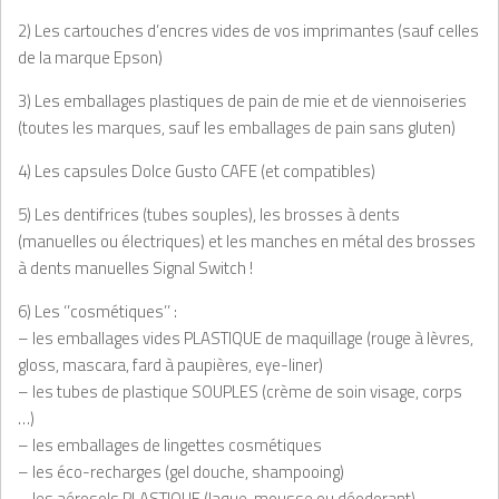
2) Les cartouches d’encres vides de vos imprimantes (sauf celles
de la marque Epson)
3) Les emballages plastiques de pain de mie et de viennoiseries
(toutes les marques, sauf les emballages de pain sans gluten)
4) Les capsules Dolce Gusto CAFE (et compatibles)
5) Les dentifrices (tubes souples), les brosses à dents
(manuelles ou électriques) et les manches en métal des brosses
à dents manuelles Signal Switch !
6) Les ‘’cosmétiques’’ :
– les emballages vides PLASTIQUE de maquillage (rouge à lèvres,
gloss, mascara, fard à paupières, eye-liner)
– les tubes de plastique SOUPLES (crème de soin visage, corps
…)
– les emballages de lingettes cosmétiques
– les éco-recharges (gel douche, shampooing)
– les aérosols PLASTIQUE (laque, mousse ou déodorant)