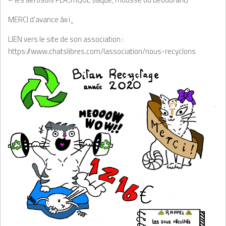
MERCI d’avance â¤ï¸
LIEN vers le site de son association :
https://www.chatslibres.com/lassociation/nous-recyclons