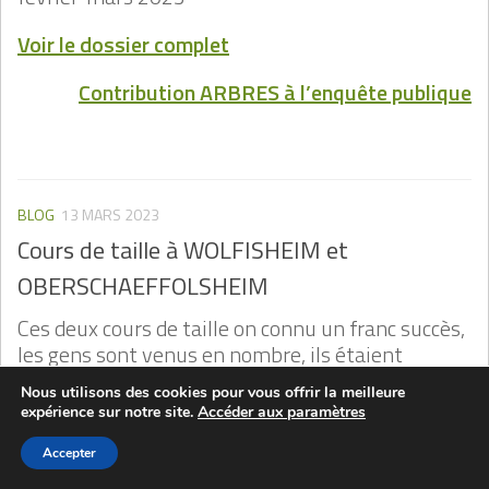
Voir le dossier complet
Contribution ARBRES à l’enquête publique
BLOG
13 MARS 2023
Cours de taille à WOLFISHEIM et
OBERSCHAEFFOLSHEIM
Ces deux cours de taille on connu un franc succès,
les gens sont venus en nombre, ils étaient
intéressés, curieux et très preneurs.
Nous utilisons des cookies pour vous offrir la meilleure
Nous espérons renouveler cette expérience à
expérience sur notre site.
Accéder aux paramètres
l’automne
Accepter
Voir le compte rendu