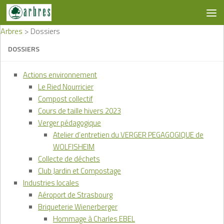
Skip to content
Arbres
>
Dossiers
DOSSIERS
Actions environnement
Le Ried Nourricier
Compost collectif
Cours de taille hivers 2023
Verger pédagogique
Atelier d’entretien du VERGER PEGAGOGIQUE de
WOLFISHEIM
Collecte de déchets
Club Jardin et Compostage
Industries locales
Aéroport de Strasbourg
Briqueterie Wienerberger
Hommage à Charles EBEL