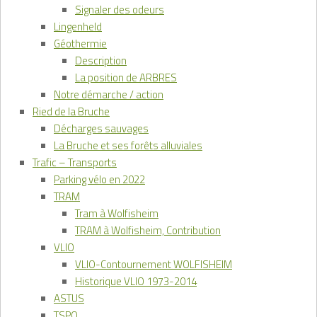
Signaler des odeurs
Lingenheld
Géothermie
Description
La position de ARBRES
Notre démarche / action
Ried de la Bruche
Décharges sauvages
La Bruche et ses forêts alluviales
Trafic – Transports
Parking vélo en 2022
TRAM
Tram à Wolfisheim
TRAM à Wolfisheim, Contribution
VLIO
VLIO-Contournement WOLFISHEIM
Historique VLIO 1973-2014
ASTUS
TSPO