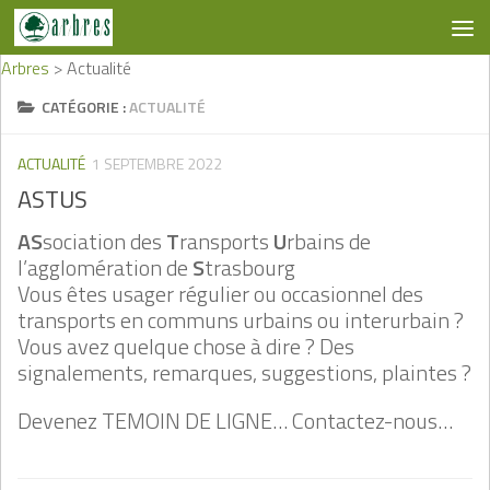
Skip to content
Arbres
>
Actualité
CATÉGORIE :
ACTUALITÉ
ACTUALITÉ
1 SEPTEMBRE 2022
ASTUS
AS
sociation des
T
ransports
U
rbains de
l’agglomération de
S
trasbourg
Vous êtes usager régulier ou occasionnel des
transports en communs urbains ou interurbain ?
Vous avez quelque chose à dire ? Des
signalements, remarques, suggestions, plaintes ?
Devenez TEMOIN DE LIGNE… Contactez-nous…