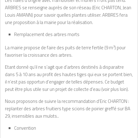
Les haies d’origine avec framboisier et muriers n’ont pas tenu.
ARBRES se renseigne auprès de son réseau (Eric CHARTON, Jean
Louis AMANN) pour savoir quelles plantes utiliser. ARBRES fera
une proposition à la mairie pour la réalisation.
Remplacement des arbres morts
La mairie propose de faire des puits de terre fertile (9 m
3
) pour
favoriser la croissance des arbres.
Etant donné qu’il ne s’agit que d’arbres destinés à disparaitre
dans 5 à 10 ans au profit des hautes tiges qui eux se portent bien,
il n’est pas opportun d’engager de telles dépenses. Ce budget
peut être plus utile sur un projet de collecte d’eau (voir plus loin).
Nous proposons de suivre la recommandation d’Eric CHARTON :
replanter des arbres fruitiers type scions de poirier greffé sur BA
29, insensibles aux mulots..
Convention