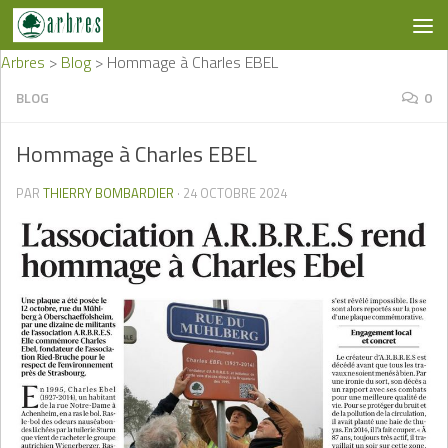
Skip to content
Arbres
>
Blog
>
Hommage à Charles EBEL
BLOG
0
Hommage à Charles EBEL
PAR
THIERRY BOMBARDIER
·
24 OCTOBRE 2024