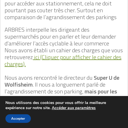
pour accéder aux stationnement, cela ne doit
pourtant pas couter très cher. Surtout en
comparaison de l’agrandissement des parkings
ARBRES interpelle les dirigeant des
supermarchés pour en parler et leur demander
d’améliorer l’accès cyclable à leur commerce
Nous avons établi un cahier des charges que vous
retrouverez
ici (Cliquer pour afficher le cahier des
charges).
Nous avons rencontré le directeur du
Super U de
Wolfisheim
. Il nous a longuement parlé de
l’agrandissement de son parking,
mais pour les
vélo RIEN, RIEN, RIEN
Nous utilisons des cookies pour vous offrir la meilleure
Quelques vagues promesses qu’il n’a pas
expérience sur notre site.
Accéder aux paramètres
l’intention de tenir
Accepter
La direction du
Leclerc de Holtzheim
n’a même