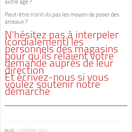
autre âge ?
Peut-être n’ont-ils pas les moyen de poser des
arceaux ?
N’hésitez pas à interpeler
(cordialement) les
personnels des magasins
pour qu’ils relaient votre
demande auprès de leur
direction
Et écrivez-nous si vous
voulez soutenir notre
démarche
BLOG
13 FÉVRIER 2023