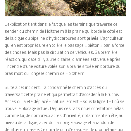
L’explication tient dans le fait que les terrains que traverse ce
sentier, du chemin de Holtzheim à la prairie qui borde le côté est
de la digue du pipeline d’hydrocarbures sont
privés
. L’agriculteur
qui en est propriétaire en tolère le passage « piéton » par la force
des choses. Mais pas la circulation de véhicules. Sa première
réaction, qui date d’il y a une dizaine, d’années est venue après
l’incendie d’une voiture volée sur la prairie située en bordure du
bras mort qui longe le chemin de Holtzheim.
Suite à cet incident, il a condamné le chemin d’accès qui
traversait cette prairie et qui permettait d’accéder à la Bruche.
Accès qui a été déplacé « naturellement » sous la ligne THT où se
trouve le blocage actuel. Depuis ces faits nous constatons hélas,
comme lui, de nombreux actes d’incivilité, notamment en été, au
niveau de la digue, avec du camping sauvage et abandon de
détritus en masse. Ce qui a le don d’exaspérer le propriétaire qui